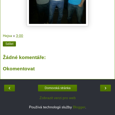
Hejsa
v
3:00
Sdílet
Žádné komentáře:
Okomentovat
‹
›
Domovská stránka
Zobrazit verzi pro web
Používá technologii služby
Blogger
.