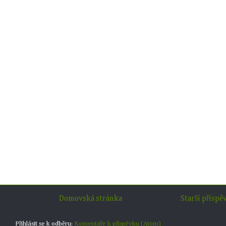
Domovská stránka
Starší příspě
Přihlásit se k odběru:
Komentáře k příspěvku (Atom)