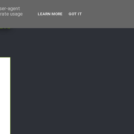
user-agent
erate usage
LEARN MORE
GOT IT
ka