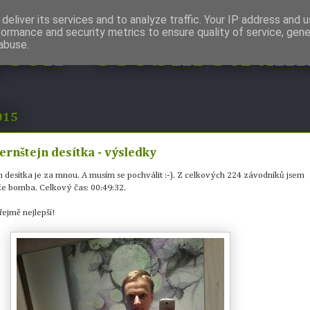
deliver its services and to analyze traffic. Your IP address and 
formance and security metrics to ensure quality of service, gen
abuse.
ýsek - Osobní strán
2015
rnštejn desítka - výsledky
 desítka je za mnou. A musím se pochválit :-). Z celkových 224 závodníků jsem
kže bomba. Celkový čas: 00:49:32.
ejmě nejlepší!