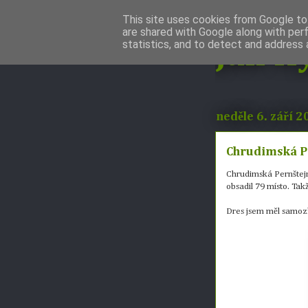
This site uses cookies from Google to 
are shared with Google along with per
statistics, and to detect and address 
Jan H
neděle 6. září 
Chrudimská Pe
Chrudimská Pernštejn
obsadil 79 místo. Ta
Dres jsem měl samozř